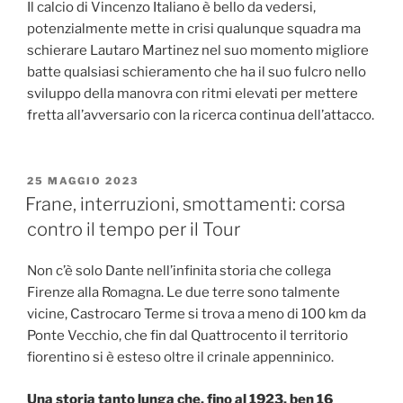
Il calcio di Vincenzo Italiano è bello da vedersi,
potenzialmente mette in crisi qualunque squadra ma
schierare Lautaro Martinez nel suo momento migliore
batte qualsiasi schieramento che ha il suo fulcro nello
sviluppo della manovra con ritmi elevati per mettere
fretta all’avversario con la ricerca continua dell’attacco.
PUBBLICATO
25 MAGGIO 2023
IL
Frane, interruzioni, smottamenti: corsa
contro il tempo per il Tour
Non c’è solo Dante nell’infinita storia che collega
Firenze alla Romagna. Le due terre sono talmente
vicine, Castrocaro Terme si trova a meno di 100 km da
Ponte Vecchio, che fin dal Quattrocento il territorio
fiorentino si è esteso oltre il crinale appenninico.
Una storia tanto lunga che, fino al 1923, ben 16