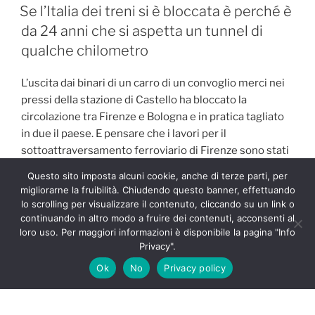
IL
Se l’Italia dei treni si è bloccata è perché è
da 24 anni che si aspetta un tunnel di
qualche chilometro
L’uscita dai binari di un carro di un convoglio merci nei
pressi della stazione di Castello ha bloccato la
circolazione tra Firenze e Bologna e in pratica tagliato
in due il paese. E pensare che i lavori per il
sottoattraversamento ferroviario di Firenze sono stati
autorizzati nel marzo 1999.
Questo sito imposta alcuni cookie, anche di terze parti, per
migliorarne la fruibilità. Chiudendo questo banner, effettuando
lo scrolling per visualizzare il contenuto, cliccando su un link o
continuando in altro modo a fruire dei contenuti, acconsenti al
PUBBLICATO
6 APRILE 2023
IL
loro uso. Per maggiori informazioni è disponibile la pagina "Info
Il Barcellona che trasloca al Montjuic ci
Privacy".
ricorda quanta strada deve fare ancora la
Ok
No
Privacy policy
Serie A
I blaugrana rinnovano il Camp Nou e per un anno