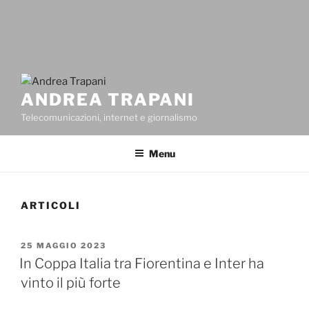
ANDREA TRAPANI
Telecomunicazioni, internet e giornalismo
Menu
ARTICOLI
PUBBLICATO
25 MAGGIO 2023
IL
In Coppa Italia tra Fiorentina e Inter ha
vinto il più forte