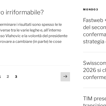
MONDO3
o irriformabile?
Fastweb + 
erminare i risultati sono spesso le le
del seco
verse tra le varie leghe e, all’interno
conferman
 caso Vlahovic e la volontà del presidente
strategia 
rovare a cambiare (in parte) le cose
Swisscom,
2026 si c
Pagina
conferm
Pagina
Pagina
Pagina
1
2
3
successiva
TIM prese
transizion