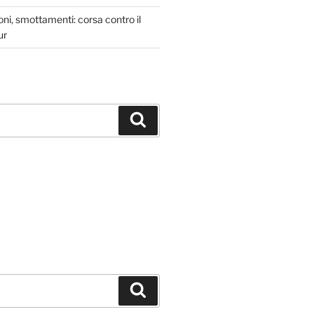
oni, smottamenti: corsa contro il
ur
Cerca
Cerca