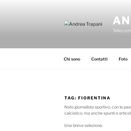
Salta
al
AN
contenuto
Telecomu
Chi sono
Contatti
Foto
TAG:
FIORENTINA
Nato giornalista sportivo, con la pas
calcistico, ma anche spunti e articoli
Una breve selezione.