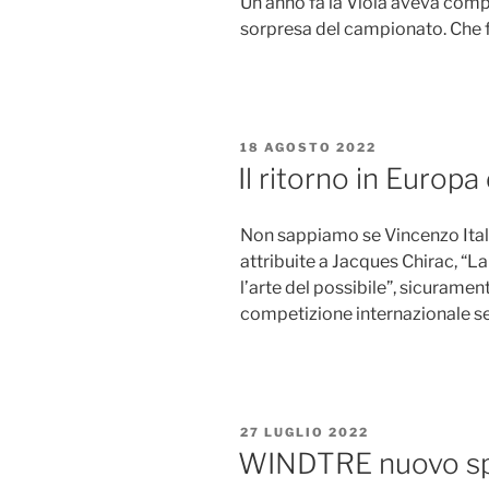
Un anno fa la Viola aveva comp
sorpresa del campionato. Che f
PUBBLICATO
18 AGOSTO 2022
IL
Il ritorno in Europa
Non sappiamo se Vincenzo Itali
attribuite a Jacques Chirac, “La
l’arte del possibile”, sicuramen
competizione internazionale s
PUBBLICATO
27 LUGLIO 2022
IL
WINDTRE nuovo spo