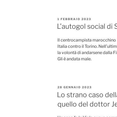
PUBBLICATO
1 FEBBRAIO 2023
IL
L’autogol social d
Il centrocampista marocchino n
Italia contro il Torino. Nell’ul
la volontà di andarsene dalla F
Gli è andata male.
PUBBLICATO
28 GENNAIO 2023
IL
Lo strano caso dell
quello del dottor J