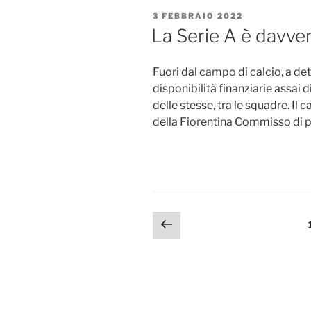
PUBBLICATO
3 FEBBRAIO 2022
IL
La Serie A è davver
Fuori dal campo di calcio, a det
disponibilità finanziarie assai di
delle stesse, tra le squadre. Il
della Fiorentina Commisso di p
Paginazione
Pagina
precedente
degli
articoli