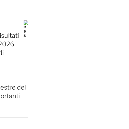
sultati
 2026
di
estre del
ortanti