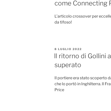
come Connecting 
L’articolo
crossover
per eccell
da tifoso!
PUBBLICATO
8 LUGLIO 2022
IL
Il ritorno di Gollini
superato
Il portiere era stato scoperto 
che lo portò in Inghilterra. Il Fr
Price