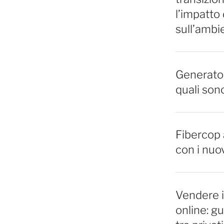
l’impatto 
sull’ambi
Generator
quali sono
Fibercop a
con i nuo
Vendere 
online: gu