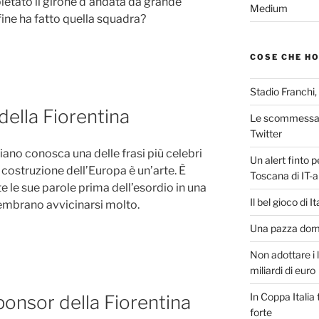
letato il girone d’andata da grande
Medium
ine ha fatto quella squadra?
COSE CHE H
Stadio Franchi,
 della Fiorentina
Le scommessa 
Twitter
ano conosca una delle frasi più celebri
Un alert finto p
 costruzione dell’Europa è un’arte. È
Toscana di IT-a
te le sue parole prima dell’esordio in una
Il bel gioco di I
embrano avvicinarsi molto.
Una pazza domen
Non adottare i l
miliardi di euro
In Coppa Italia t
nsor della Fiorentina
forte