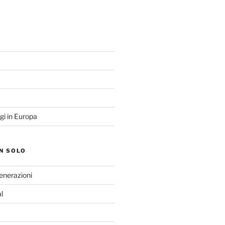
O
gi in Europa
N SOLO
Generazioni
l