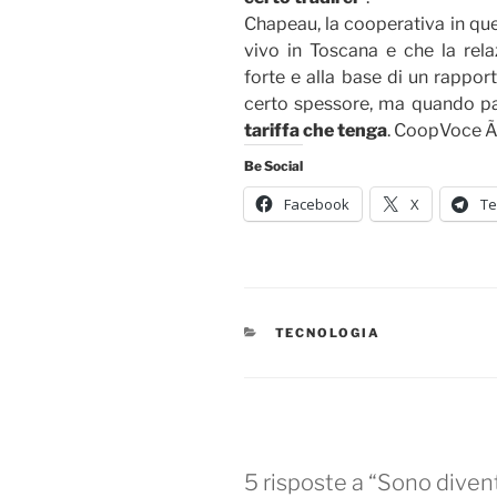
Chapeau, la cooperativa in que
vivo in Toscana e che la rel
forte e alla base di un rapport
certo spessore, ma quando p
tariffa che tenga
. CoopVoce Ã¨ 
Be Social
Facebook
X
Te
CATEGORIE
TECNOLOGIA
5 risposte a “Sono diven