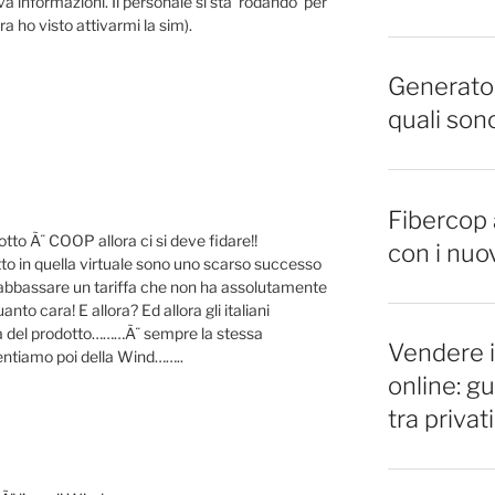
informazioni. Il personale si sta ‘rodando’ per
 ho visto attivarmi la sim).
Generator
quali sono
Fibercop a
tto Ã¨ COOP allora ci si deve fidare!!
con i nuo
tto in quella virtuale sono uno scarso successo
bassare un tariffa che non ha assolutamente
to cara! E allora? Ed allora gli italiani
ma del prodotto………Ã¨ sempre la stessa
Vendere 
mentiamo poi della Wind……..
online: gu
tra privati