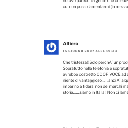
notavo parecchia gente che chiedeva 
cui non posso lamentarmi (in mezzora
Alfiero
15 GIUGNO 2007 ALLE 19:33
Che tristezza!! Solo perchÃ¨ un prodo
Sopratutto nella telefonia e sopratu
avrebbe costretto COOP VOCE ad ab
niente di vantaggioso…….anzi Ã¨ alquan
imparino a fidarsi non dei marchi 
storia…….siamo in Italia!! Non ci la