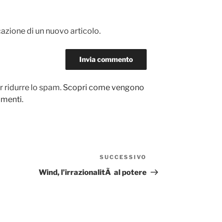
cazione di un nuovo articolo.
r ridurre lo spam.
Scopri come vengono
ommenti
.
SUCCESSIVO
Articolo
successivo
Wind, l’irrazionalitÃ al potere