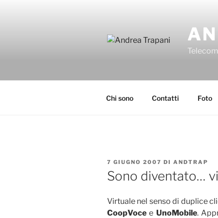
Salta
al
AN
contenuto
Telecomu
Chi sono
Contatti
Foto
PUBBLICATO
7 GIUGNO 2007
DI
ANDTRAP
IL
Sono diventato… vi
Virtuale nel senso di duplice cl
CoopVoce
e
UnoMobile
. App