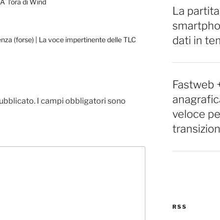
Ã¨ l’ora di Wind
La partita
smartpho
dati in t
nza (forse) | La voce impertinente delle TLC
Fastweb 
anagrafic
pubblicato.
I campi obbligatori sono
veloce pe
transizio
RSS