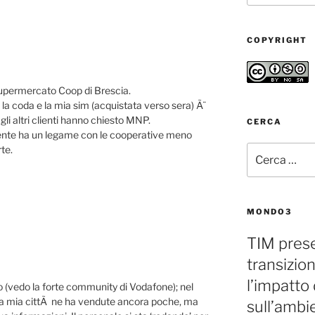
COPYRIGHT
upermercato Coop di Brescia.
la coda e la mia sim (acquistata verso sera) Ã¨
 gli altri clienti hanno chiesto MNP.
CERCA
ente ha un legame con le cooperative meno
te.
Cerca:
MONDO3
TIM prese
transizion
l’impatto 
o (vedo la forte community di Vodafone); nel
la mia cittÃ ne ha vendute ancora poche, ma
sull’ambi