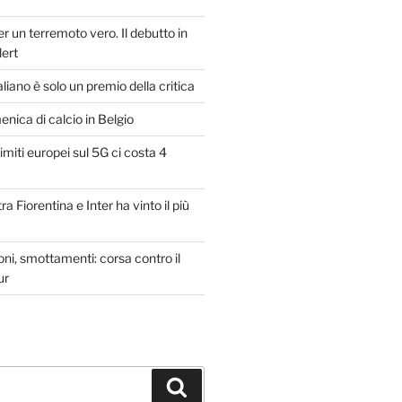
er un terremoto vero. Il debutto in
lert
taliano è solo un premio della critica
ica di calcio in Belgio
imiti europei sul 5G ci costa 4
ra Fiorentina e Inter ha vinto il più
oni, smottamenti: corsa contro il
ur
Cerca