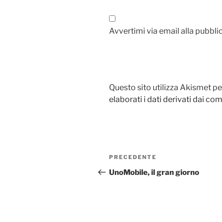
Avvertimi via email alla pubbli
Questo sito utilizza Akismet pe
elaborati i dati derivati dai c
Navigazione
Articolo
PRECEDENTE
articoli
precedente:
UnoMobile, il gran giorno