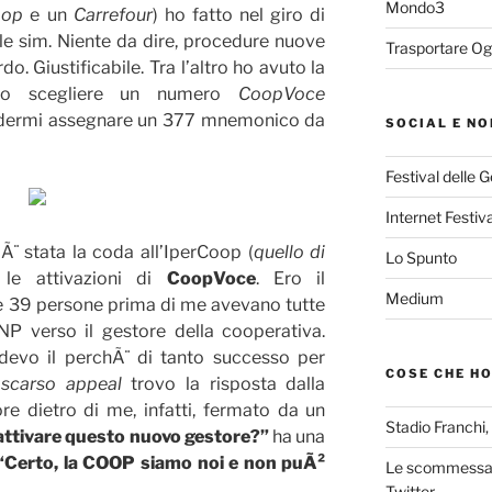
Mondo3
oop
e un
Carrefour
) ho fatto nel giro di
le sim. Niente da dire, procedure nuove
Trasportare Og
do. Giustificabile. Tra l’altro ho avuto la
uto scegliere un numero
CoopVoce
vedermi assegnare un 377 mnemonico da
SOCIAL E NO
Festival delle 
Internet Festiva
Ã¨ stata la coda all’IperCoop (
quello di
Lo Spunto
 le attivazioni di
CoopVoce
. Ero il
Medium
le 39 persone prima di me avevano tutte
NP verso il gestore della cooperativa.
edevo il perchÃ¨ di tanto successo per
COSE CHE H
o
scarso appeal
trovo la risposta dalla
ore dietro di me, infatti, fermato da un
Stadio Franchi,
d attivare questo nuovo gestore?”
ha una
“Certo, la COOP siamo noi e non puÃ²
Le scommessa 
Twitter