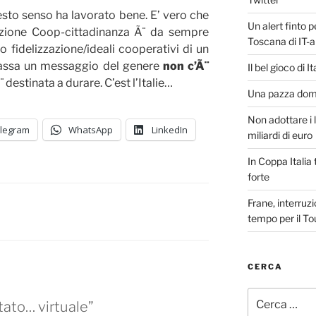
sto senso ha lavorato bene. E’ vero che
Un alert finto p
azione Coop-cittadinanza Ã¨ da sempre
Toscana di IT-a
o fidelizzazione/ideali cooperativi di un
assa un messaggio del genere
non c’Ã¨
Il bel gioco di I
destinata a durare. C’est l’Italie…
Una pazza domen
Non adottare i l
legram
WhatsApp
LinkedIn
miliardi di euro
In Coppa Italia t
forte
Frane, interruzi
tempo per il To
CERCA
Cerca:
tato… virtuale”