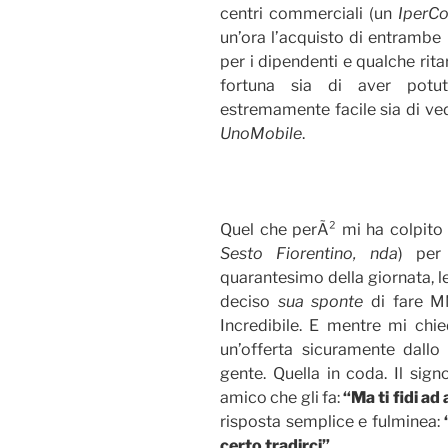
centri commerciali (un
IperC
un’ora l’acquisto di entrambe 
per i dipendenti e qualche ritar
fortuna sia di aver pot
estremamente facile sia di 
UnoMobile
.
Quel che perÃ² mi ha colpito 
Sesto Fiorentino, nda
) per
quarantesimo della giornata, 
deciso
sua sponte
di fare M
Incredibile. E mentre mi chi
un’offerta sicuramente dall
gente. Quella in coda. Il sign
amico che gli fa:
“Ma ti fidi a
risposta semplice e fulminea:
certo tradirci”
.