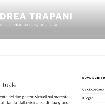
DREA TRAPANI
nicazioni, internet e giornalismo
DOVE SCRIV
rtuale
Calciotoscano
iente dei due gestori virtuali sul mercato,
Il Foglio
rofittando della vicinanza di due grandi