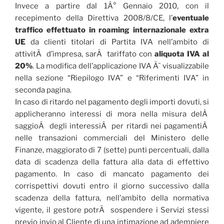
Invece a partire dal 1Â° Gennaio 2010, con il
recepimento della Direttiva 2008/8/CE, l’
eventuale
traffico effettuato in roaming internazionale extra
UE
da clienti titolari di Partita IVA nell’ambito di
attivitÃ d’impresa, sarÃ tariffato con
aliquota IVA al
20%
. La modifica dell’applicazione IVA Ã¨ visualizzabile
nella sezione “Riepilogo IVA” e “Riferimenti IVA” in
seconda pagina.
In caso di ritardo nel pagamento degli importi dovuti, si
applicheranno interessi di mora nella misura delÂ
saggioÂ degli interessiÂ per ritardi nei pagamentiÂ
nelle transazioni commerciali del Ministero delle
Finanze, maggiorato di 7 (sette) punti percentuali, dalla
data di scadenza della fattura alla data di effettivo
pagamento. In caso di mancato pagamento dei
corrispettivi dovuti entro il giorno successivo dalla
scadenza della fattura, nell’ambito della normativa
vigente, il gestore potrÃ sospendere i Servizi stessi
previo invio al Cliente di una intimazione ad adempiere