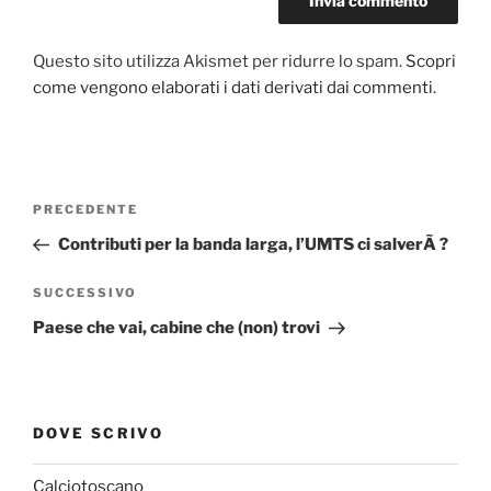
Questo sito utilizza Akismet per ridurre lo spam.
Scopri
come vengono elaborati i dati derivati dai commenti
.
Navigazione
Articolo
PRECEDENTE
articoli
precedente:
Contributi per la banda larga, l’UMTS ci salverÃ ?
Articolo
SUCCESSIVO
successivo
Paese che vai, cabine che (non) trovi
DOVE SCRIVO
Calciotoscano