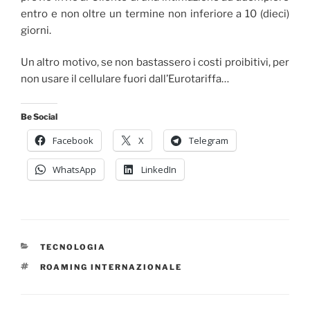
entro e non oltre un termine non inferiore a 10 (dieci)
giorni.
Un altro motivo, se non bastassero i costi proibitivi, per
non usare il cellulare fuori dall’Eurotariffa…
Be Social
Facebook
X
Telegram
WhatsApp
LinkedIn
CATEGORIE
TECNOLOGIA
TAG
ROAMING INTERNAZIONALE