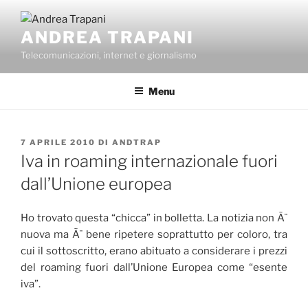
Salta
al
ANDREA TRAPANI
contenuto
Telecomunicazioni, internet e giornalismo
Menu
PUBBLICATO
7 APRILE 2010
DI
ANDTRAP
IL
Iva in roaming internazionale fuori
dall’Unione europea
Ho trovato questa “chicca” in bolletta. La notizia non Ã¨
nuova ma Ã¨ bene ripetere soprattutto per coloro, tra
cui il sottoscritto, erano abituato a considerare i prezzi
del roaming fuori dall’Unione Europea come “esente
iva”.