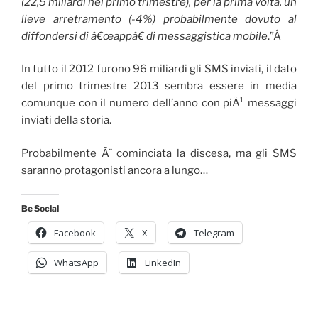
(22,5 miliardi nel primo trimestre), per la prima volta, un
lieve arretramento (-4%) probabilmente dovuto al
diffondersi di â€œappâ€ di messaggistica mobile
.”Â
In tutto il 2012 furono 96 miliardi gli SMS inviati, il dato
del primo trimestre 2013 sembra essere in media
comunque con il numero dell’anno con piÃ¹ messaggi
inviati della storia.
Probabilmente Ã¨ cominciata la discesa, ma gli SMS
saranno protagonisti ancora a lungo…
Be Social
Facebook
X
Telegram
WhatsApp
LinkedIn