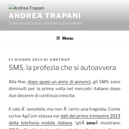
Salta
al
ANDREA TRAPANI
contenuto
Telecomunicazioni, internet e giornalismo
Menu
PUBBLICATO
17 GIUGNO 2013
DI
ANDTRAP
IL
SMS, la profezia che si autoavvera
Alla fine,
dopo quasi un anno di annunci
, gli SMS sono
diminuiti per la prima volta nel mercato italiano dopo
due decenni di continua crescita.
Il calo Ã¨ sensibile, ma non Ã¨ certo una tragedia. Come
scrive AgCom stessa nei
dati del primo trimestre 2013
della telefonia mobile italiana
“
gliÂ
sms
Â mostrano