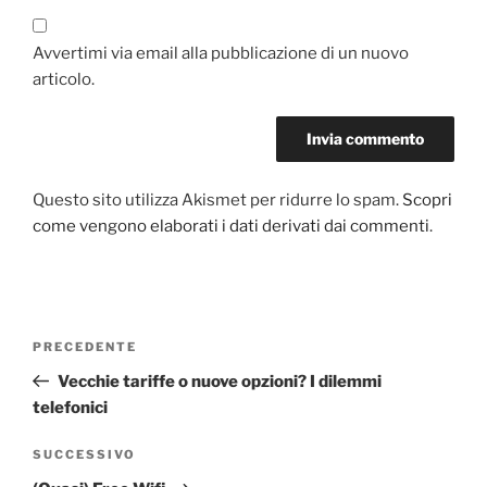
Avvertimi via email alla pubblicazione di un nuovo
articolo.
Questo sito utilizza Akismet per ridurre lo spam.
Scopri
come vengono elaborati i dati derivati dai commenti
.
Navigazione
Articolo
PRECEDENTE
articoli
precedente:
Vecchie tariffe o nuove opzioni? I dilemmi
telefonici
Articolo
SUCCESSIVO
successivo