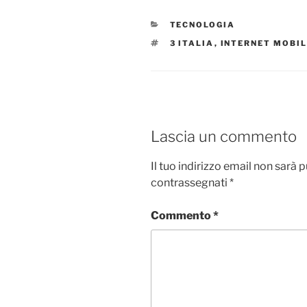
CATEGORIE
TECNOLOGIA
TAG
3 ITALIA
,
INTERNET MOBI
Lascia un commento
Il tuo indirizzo email non sarà 
contrassegnati
*
Commento
*