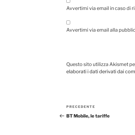
Avvertimi via email in caso di
Avvertimi via email alla pubbli
Questo sito utilizza Akismet pe
elaborati i dati derivati dai c
Navigazione
Articolo
PRECEDENTE
articoli
precedente:
BT Mobile, le tariffe