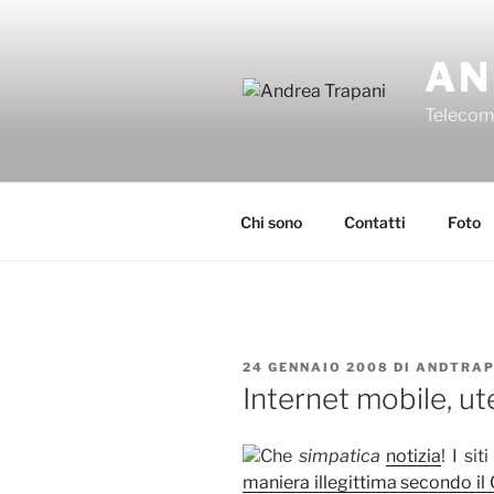
Salta
al
AN
contenuto
Telecomu
Chi sono
Contatti
Foto
PUBBLICATO
24 GENNAIO 2008
DI
ANDTRA
IL
Internet mobile, ut
Che
simpatica
notizia
! I si
maniera illegittima secondo il 