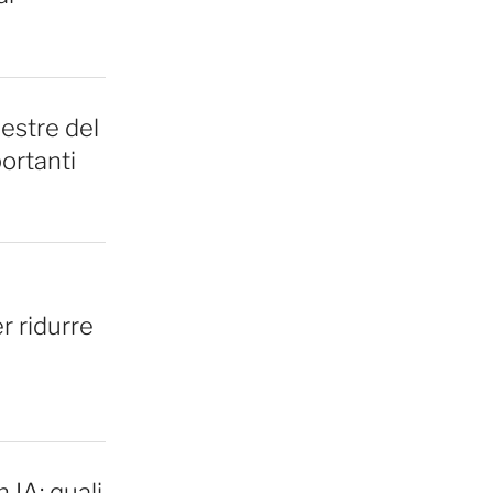
estre del
ortanti
i
r ridurre
 IA: quali