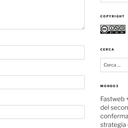
COPYRIGHT
CERCA
Cerca:
MONDO3
Fastweb + 
del seco
conferman
strategia 