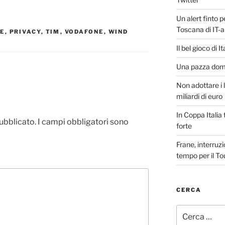
Un alert finto p
Toscana di IT-a
LE
,
PRIVACY
,
TIM
,
VODAFONE
,
WIND
Il bel gioco di I
Una pazza domen
Non adottare i l
miliardi di euro
In Coppa Italia t
pubblicato.
I campi obbligatori sono
forte
Frane, interruzi
tempo per il To
CERCA
Cerca: