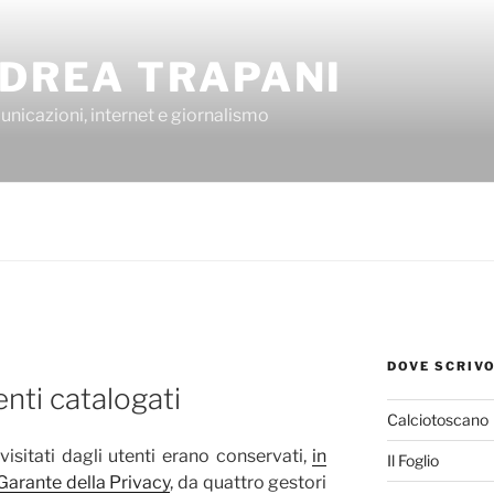
DREA TRAPANI
nicazioni, internet e giornalismo
DOVE SCRIV
P
enti catalogati
Calciotoscano
ti visitati dagli utenti erano conservati,
in
Il Foglio
Garante della Privacy
, da quattro gestori