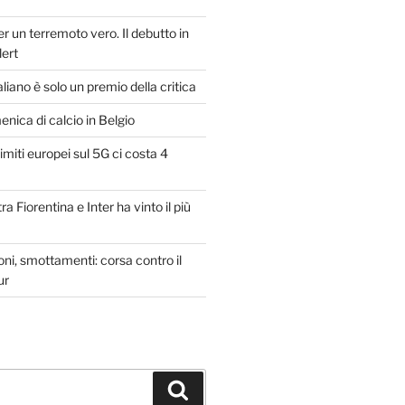
er un terremoto vero. Il debutto in
lert
taliano è solo un premio della critica
ica di calcio in Belgio
imiti europei sul 5G ci costa 4
ra Fiorentina e Inter ha vinto il più
oni, smottamenti: corsa contro il
ur
Cerca