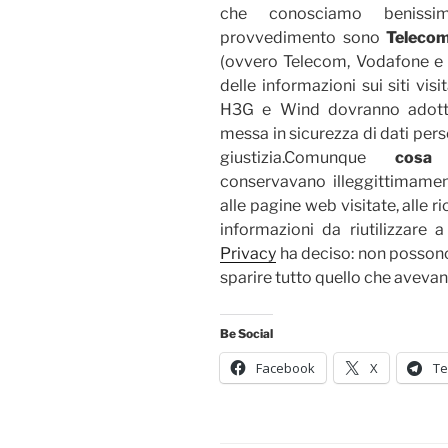
che conosciamo benissim
provvedimento sono
Teleco
(ovvero Telecom, Vodafone e 
delle informazioni sui siti visi
H3G e Wind dovranno adotta
messa in sicurezza di dati perso
giustizia.Comunque
cosa
conservavano illeggittimament
alle pagine web visitate, alle r
informazioni da riutilizzare 
Privacy
ha deciso: non possono
sparire tutto quello che avevan
Be Social
Facebook
X
Te