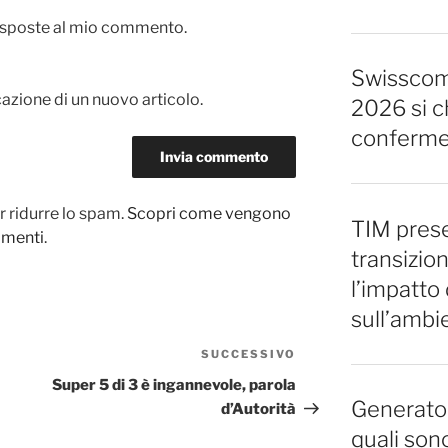
 risposte al mio commento.
Swisscom,
cazione di un nuovo articolo.
2026 si c
conferm
r ridurre lo spam.
Scopri come vengono
TIM prese
ommenti
.
transizion
l’impatto 
sull’ambi
SUCCESSIVO
Articolo
successivo
Super 5 di 3 è ingannevole, parola
Generator
d’Autorità
quali sono