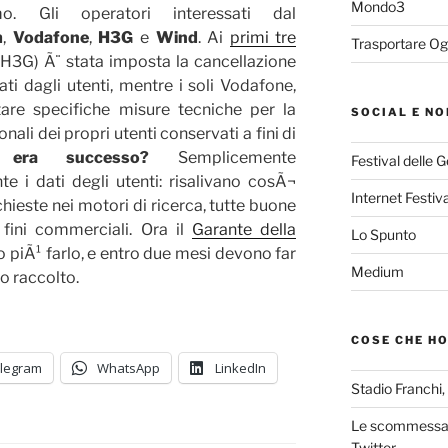
Mondo3
o. Gli operatori interessati dal
m
,
Vodafone
,
H3G
e
Wind
. Ai
primi tre
Trasportare Og
H3G) Ã¨ stata imposta la cancellazione
tati dagli utenti, mentre i soli Vodafone,
re specifiche misure tecniche per la
SOCIAL E NO
nali dei propri utenti conservati a fini di
 era successo?
Semplicemente
Festival delle 
e i dati degli utenti: risalivano cosÃ¬
Internet Festiva
ichieste nei motori di ricerca, tutte buone
a fini commerciali. Ora il
Garante della
Lo Spunto
 piÃ¹ farlo, e entro due mesi devono far
Medium
o raccolto.
COSE CHE H
legram
WhatsApp
LinkedIn
Stadio Franchi,
Le scommessa 
Twitter